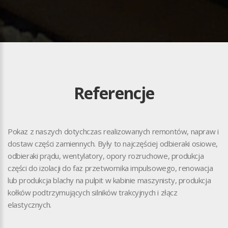
Referencje
Pokaz z naszych dotychczas realizowanych remontów, napraw i
dostaw części zamiennych. Były to najczęściej odbieraki osiowe,
odbieraki prądu, wentylatory, opory rozruchowe, produkcja
części do izolacji do faz przetwornika impulsowego, renowacja
lub produkcja blachy na pulpit w kabinie maszynisty, produkcja
kołków podtrzymujących silników trakcyjnych i złącz
elastycznych.