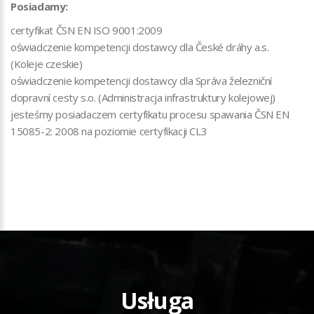
Posiadamy:
certyfikat ČSN EN ISO 9001:2009
oświadczenie kompetencji dostawcy dla České dráhy a.s.
(Koleje czeskie)
oświadczenie kompetencji dostawcy dla Správa železniční
dopravní cesty s.o. (Administracja infrastruktury kolejowej)
jesteśmy posiadaczem certyfikatu procesu spawania ČSN EN
15085-2: 2008 na poziomie certyfikacji CL3
Usługa